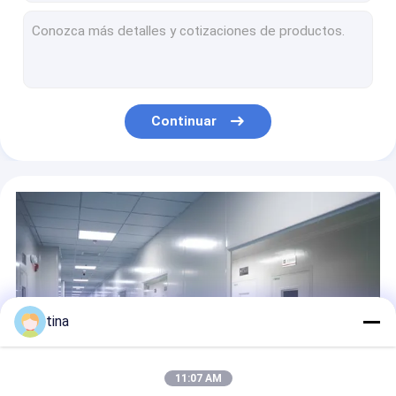
Sarafloxacina Kit de pruebas ELISA Huevo, miel, carne, leche y orina
Tetraciclina (TET) Kit de pruebas ELISA Huevo, queso, leche, carne, productos cárnicos como salchichas, pescado y camarón
Antibióticos beta-lactámicos Prueba ELISA Muestras de leche, orina, tejido (hígado, riñón y músculo), suero y plasma
Florfenicol Kit de prueba ELISA para piensos, pescado, huevos, miel, tejidos, hígado, leche, leche en polvo, camarón, suero
Avermectinas Kit de pruebas ELISA Carne, tejidos animales, verduras y cereales
Continuar
Kit de pruebas de ELISA de trimetoprim Peces, camarones, piensos, carne (de res, pollo y cerdo), leche, suero y orina
Kit de pruebas ELISA de salbutamol en piensos, tejidos y orina
Kit de prueba de ELISA de Cimaterol utilizado para muestras de piensos, tejidos, músculos y orina
Kit de ensayo ELISA de cristal violeta Muestras de pescado, camarón, alimento para pescado/camarón, aceite de pescado y agua de piscifactorías o estanques
Kit de pruebas ELISA de colistina utilizado para detectar residuos de colistina en carne (vacas, cerdos y pollos) y huevos
tina
11:07 AM