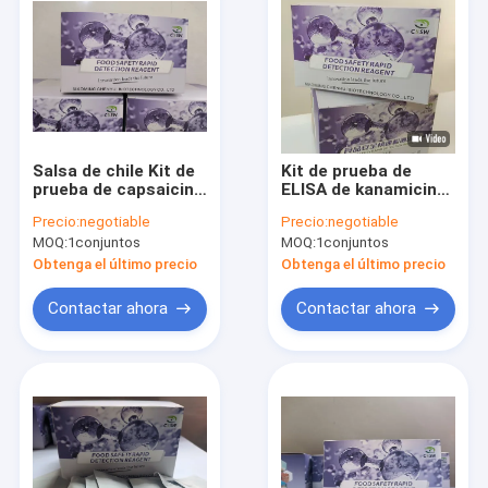
Salsa de chile Kit de
Kit de prueba de
prueba de capsaicina
ELISA de kanamicina
para el aceite de
utilizado en suero de
Precio:
negotiable
Precio:
negotiable
chile chile fresco
vacunas, plasma,
MOQ:
1conjuntos
MOQ:
1conjuntos
chile seco
fábricas
farmacéuticas
Obtenga el último precio
Obtenga el último precio
Contactar ahora
Contactar ahora