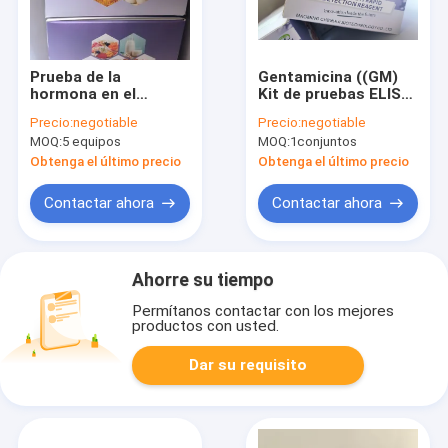
Prueba de la
Gentamicina ((GM)
hormona en el
Kit de pruebas ELISA
plasma sanguíneo y
para piensos, leche,
Precio:
negotiable
Precio:
negotiable
en el suero
suero, orina, caldo de
MOQ:
5 equipos
MOQ:
1conjuntos
Boldenona 0.2 Ng/g
proteína de soja,
huevos de lana,
Obtenga el último precio
Obtenga el último precio
huevos y miel
Contactar ahora
Contactar ahora
Ahorre su tiempo
Permítanos contactar con los mejores
productos con usted.
Dar su requisito