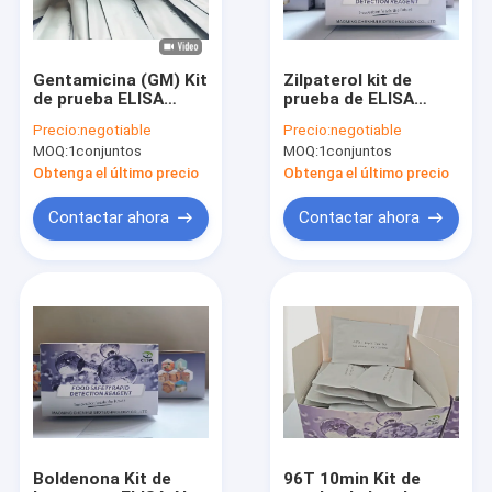
Gentamicina (GM) Kit
Zilpaterol kit de
de prueba ELISA
prueba de ELISA
utilizado en suero de
utilizado en suero de
Precio:
negotiable
Precio:
negotiable
vacunas, plasma,
vacunas, plasma,
MOQ:
1conjuntos
MOQ:
1conjuntos
fábricas
fábricas
farmacéuticas
farmacéuticas
Obtenga el último precio
Obtenga el último precio
Contactar ahora
Contactar ahora
En casa
Productos
Los vídeos
Boldenona Kit de
96T 10min Kit de