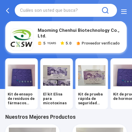
Maoming Chenhui Biotechnology Co.,
Ltd.
5
5.0
Proveedor verificado
YEARS
Kit de ensayo
El kit Elisa
Kit de prueba
Kit de pr
de residuos de
para
rápida de
de hormo
fármacos
micotoxinas
seguridad
veterinarios
alimentaria
Nuestros Mejores Productos